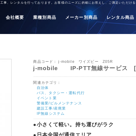
、工事、レンタルを行っております。お客様のニーズに的確にお答えし、ご満足いただける
会社概要
業種別商品
メーカー別商品
レンタル商品
商品コード：
j-mobile ワイズビー Z05R
j-mobile IP-PTT無線サービス
関連カテゴリ：
自治体
バス、タクシー・運転代行
イベント業
警備業/ビルメンテナンス
建設工事/産廃業
IP無線システム
●小さくて軽い。持ち運びがラク
●日本全国が通信エリア