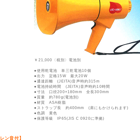
￥21,000〈税別〉電池別
●使用乾電池 単三乾電池10個
●出力 定格15W 最大20W
●通達距離 (JEITA)音声時約315m
●電池持続時間 (JEITA)音声時約10時間
●寸法 口径200×180mm 全長300mm
●質量 約780g(電池別)
●材質 ASA樹脂
●ストラップ長 約400mm (肩にもかけられます)
●色調 黄色
●保護等級 IP65(JIS C 0920に準拠)
サイレン音付】