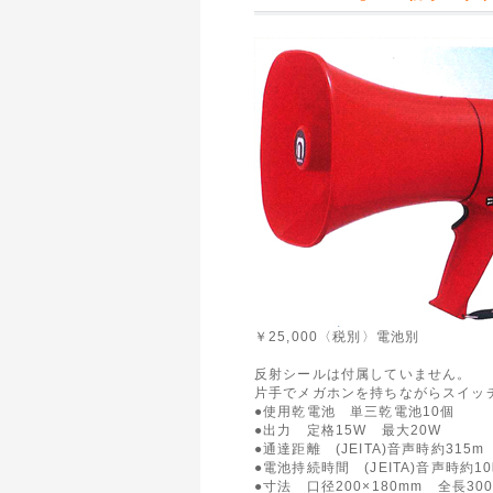
￥25,000〈税別〉電池別
反射シールは付属していません。
片手でメガホンを持ちながらスイッ
●使用乾電池 単三乾電池10個
●出力 定格15W 最大20W
●通達距離 (JEITA)音声時約315m 
●電池持続時間 (JEITA)音声時約10
●寸法 口径200×180mm 全長30