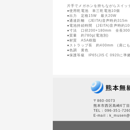
片手でメガホンを持ちながらスイッ
●使用乾電池 単三乾電池10個
●出力 定格15W 最大20W
●通達距離 (JEITA)音声時約315m
●電池持続時間 (JEITA)音声時約1
●寸法 口径200×180mm 全長30
●質量 約780g(電池別)
●材質 ASA樹脂
●ストラップ長 約400mm (肩
●色調 黄色
●保護等級 IP65(JIS C 0920に準拠
〒860-0073
熊本市西区島崎6丁目
TEL：096-351-726
E-mail：k_musen@