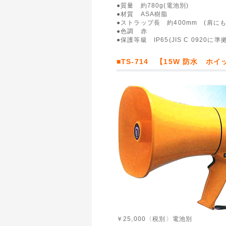
●質量 約780g(電池別)
●材質 ASA樹脂
●ストラップ長 約400mm (肩
●色調 赤
●保護等級 IP65(JIS C 0920に準拠
■TS-714 【15W 防水 ホ
￥25,000〈税別〉電池別