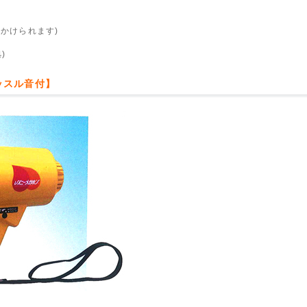
にもかけられます)
)
イッスル音付】